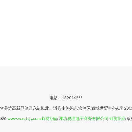
电话：1390462**
省潍坊高新区健康东街以北、潍县中路以东软件园.置城世贸中心A座 2001
2026
www.wxqtcjy.com
针纺织品
潍坊易理电子商务有限公司
针纺织品
版